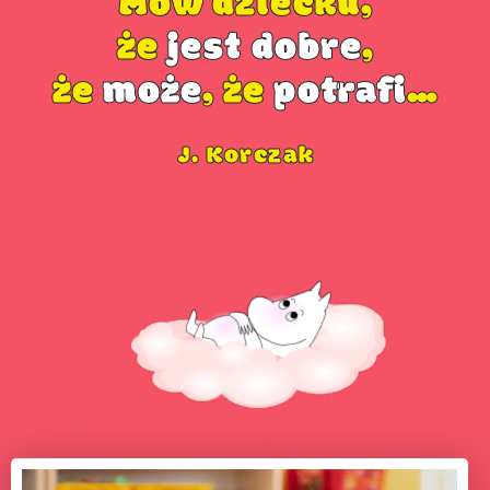
Mów dziecku,
że
jest dobre
,
że
może
, że
potrafi
…
J. Korczak