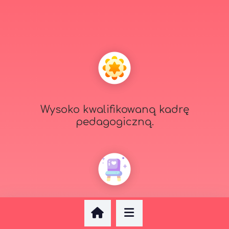
Wysoko kwalifikowaną kadrę
pedagogiczną.
Funkcjonalne
i estetyczne sale zajęć