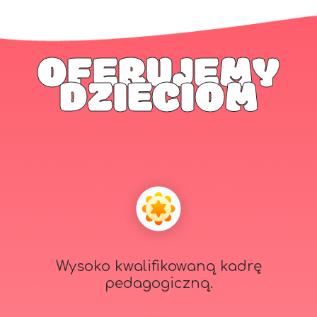
OFERUJEMY
DZIECIOM
Wysoko kwalifikowaną kadrę
pedagogiczną.