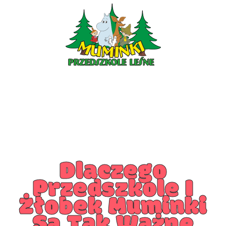
PRZEDSZKOLE PIOTRKÓW
PRZEDSZKOLE KLESZCZÓW
Dlaczego
Przedszkole I
Żłobek Muminki
Są Tak Ważne