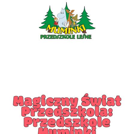
PRZEDSZKOLE PIOTRKÓW
PRZEDSZKOLE KLESZCZÓW
Magiczny Świat
Przedszkola:
Przedszkole
Muminki