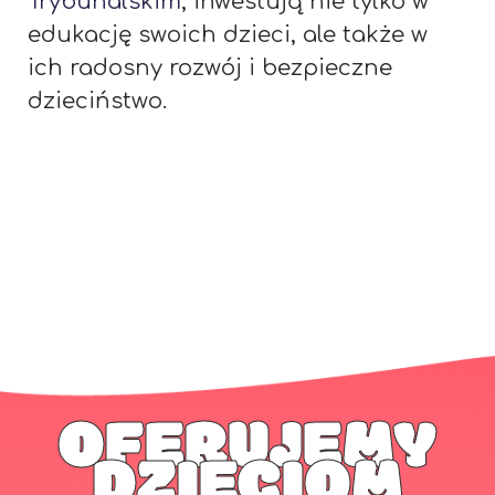
Trybunalskim
, inwestują nie tylko w
edukację swoich dzieci, ale także w
ich radosny rozwój i bezpieczne
dzieciństwo.
OFERUJEMY
DZIECIOM