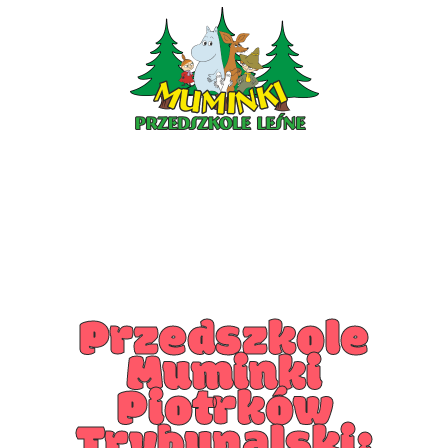
PRZEDSZKOLE PIOTRKÓW
PRZEDSZKOLE KLESZCZÓW
Przedszkole
Muminki
Piotrków
Trybunalski: