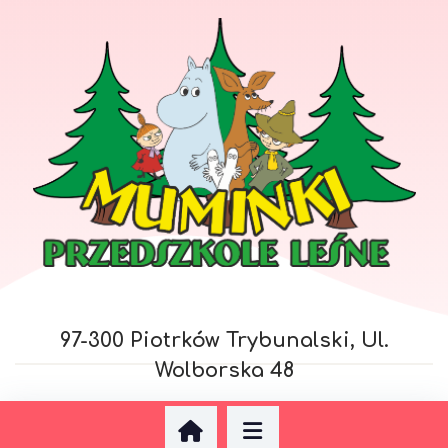
97-300 Piotrków Trybunalski, Ul.
Wolborska 48
97-410 Kleszczów, Ul. Szkolna 6
Projektowanie stron Piotrków: AdrianGrzybek.pl
| Przedszkole i