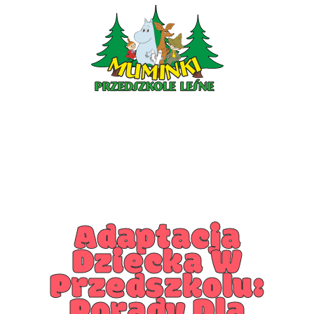
PRZEDSZKOLE PIOTRKÓW
PRZEDSZKOLE KLESZCZÓW
Adaptacja
Dziecka W
Przedszkolu:
Porady Dla