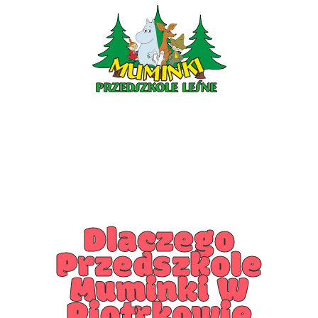
PRZEDSZKOLE PIOTRKÓW
PRZEDSZKOLE KLESZCZÓW
Dlaczego
Przedszkole
Muminki W
Piotrkowie