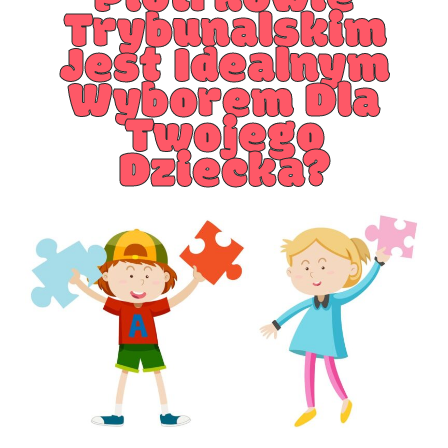
Trybunalskim
Jest Idealnym
Wyborem Dla
Twojego
Dziecka?