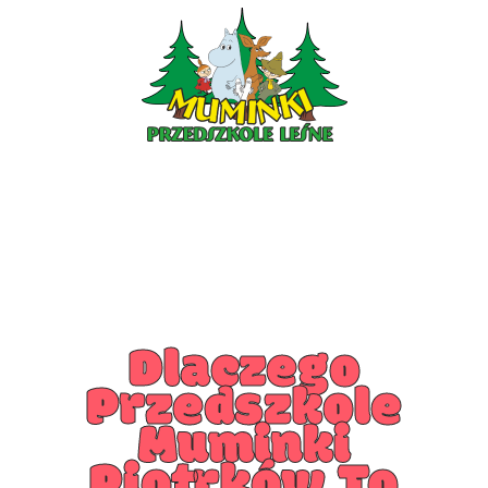
PRZEDSZKOLE PIOTRKÓW
PRZEDSZKOLE KLESZCZÓW
Dlaczego
Przedszkole
Muminki
Piotrków To