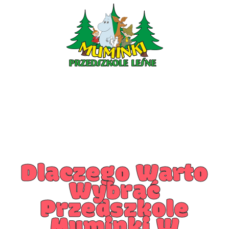
PRZEDSZKOLE PIOTRKÓW
PRZEDSZKOLE KLESZCZÓW
Dlaczego Warto
Wybrać
Przedszkole
Muminki W