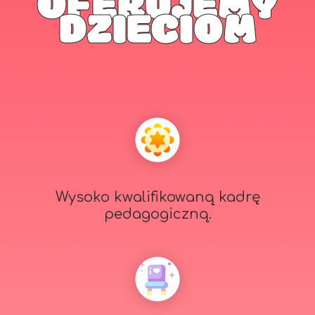
OFERUJEMY
DZIECIOM
Wysoko kwalifikowaną kadrę
pedagogiczną.