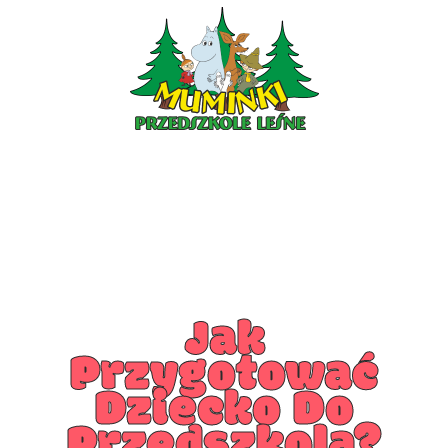
PRZEDSZKOLE PIOTRKÓW
PRZEDSZKOLE KLESZCZÓW
Jak
Przygotować
Dziecko Do
Przedszkola?