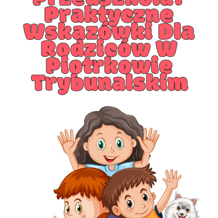
Praktyczne
Wskazówki Dla
Rodziców W
Piotrkowie
Trybunalskim