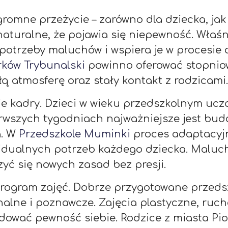
romne przeżycie – zarówno dla dziecka, jak 
naturalne, że pojawia się niepewność. Właśn
potrzeby maluchów i wspiera je w procesie 
rków Trybunalski
powinno oferować stopnio
ą atmosferę oraz stały kontakt z rodzicami.
 kadry. Dzieci w wieku przedszkolnym uczą 
rwszych tygodniach najważniejsze jest bud
a. W
Przedszkole Muminki
proces adaptacyj
idualnych potrzeb każdego dziecka. Maluchy
zyć się nowych zasad bez presji.
rogram zajęć. Dobrze przygotowane przedszk
alne i poznawcze. Zajęcia plastyczne, ruc
ować pewność siebie. Rodzice z miasta Piot