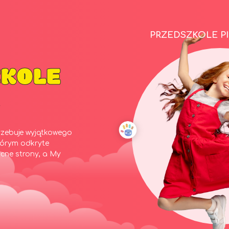
PRZEDSZKOLE P
ZKOLE
K
rzebuje wyjątkowego
którym odkryte
cne strony, a My