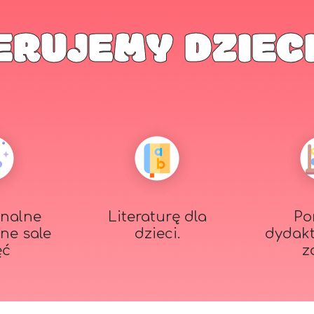
ERUJEMY DZIEC
nalne
Literaturę dla
Po
zne sale
dzieci.
dydak
ęć
z