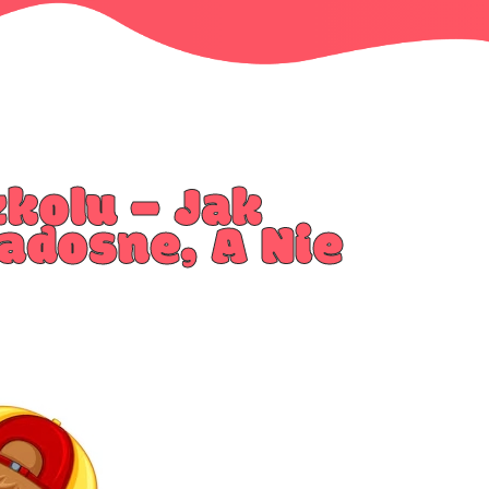
kolu – Jak
adosne, A Nie