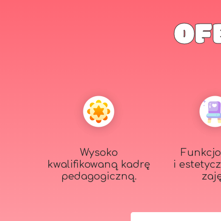
OF
Wysoko
Funkcjo
kwalifikowaną kadrę
i estetyc
pedagogiczną.
zaj