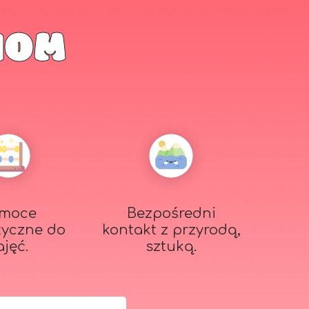
IOM
moce
Bezpośredni
tyczne do
kontakt z przyrodą,
ajęć.
sztuką.