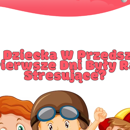
 Dziecka W Przedsz
Pierwsze Dni Były R
Stresujące?