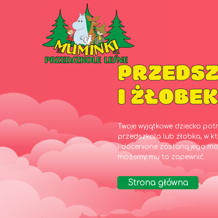
PRZEDS
I ŻŁOBE
Twoje wyjątkowe dziecko pot
przedszkola lub żłobka, w 
i docenione zostaną jego mo
możemy mu to zapewnić.
Strona główna