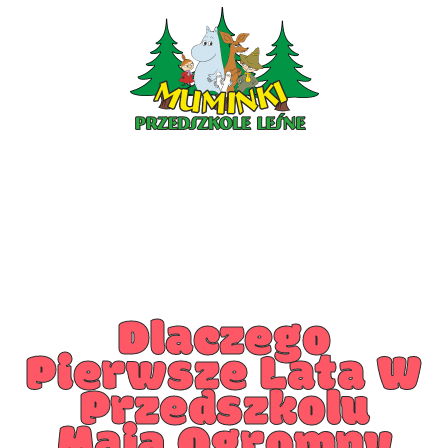
PRZEDSZKOLE PIOTRKÓW
PRZEDSZKOLE KLESZCZÓW
Dlaczego
Pierwsze Lata W
Przedszkolu
Mają Ogromny