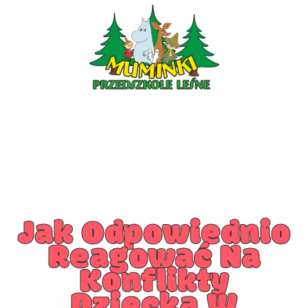
PRZEDSZKOLE PIOTRKÓW
PRZEDSZKOLE KLESZCZÓW
Jak Odpowiednio
Reagować Na
Konflikty
Dziecka W