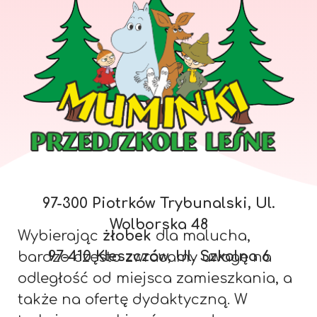
97-300 Piotrków Trybunalski, Ul.
Wolborska 48
Wybierając
żłobek
dla malucha,
97-410 Kleszczów, Ul. Szkolna 6
bardzo często zwracamy uwagę na
odległość od miejsca zamieszkania, a
także na ofertę dydaktyczną. W