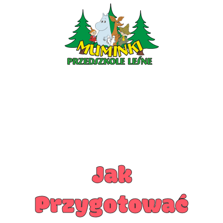
ŻŁOBEK
AKTUALNOŚCI
O NAS
ZDJĘCIA
PLAN DNIA
ZAPISY
KONTAKT
Jak
Przygotować