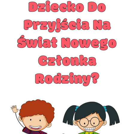
Dziecko Do
Przyjścia Na
Świat Nowego
Członka
Rodziny?