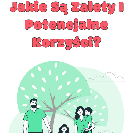
Jakie Są Zalety I
Potencjalne
Korzyści?