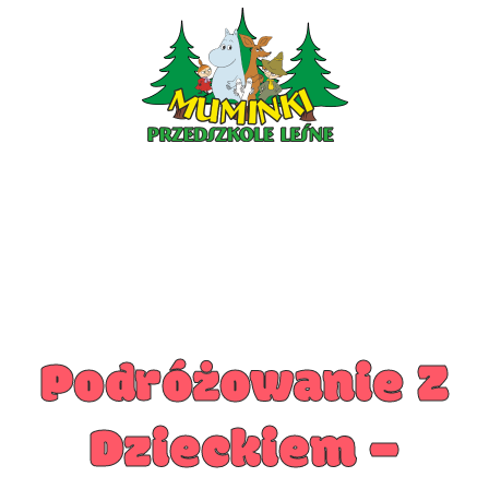
ŻŁOBEK
AKTUALNOŚCI
O NAS
ZDJĘCIA
PLAN DNIA
ZAPISY
KONTAKT
Podróżowanie Z
Dzieckiem –