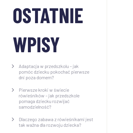
OSTATNIE
WPISY
Adaptacja w przedszkolu – jak
pomóc dziecku pokochać pierwsze
dni poza domem?
Pierwsze kroki w świecie
rówieśników – jak przedszkole
pomaga dziecku rozwijać
samodzielność?
Dlaczego zabawa z rówieśnikami jest
tak ważna dla rozwoju dziecka?