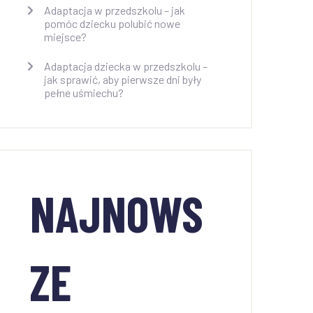
Adaptacja w przedszkolu – jak
pomóc dziecku polubić nowe
miejsce?
Adaptacja dziecka w przedszkolu –
jak sprawić, aby pierwsze dni były
pełne uśmiechu?
NAJNOWS
ZE