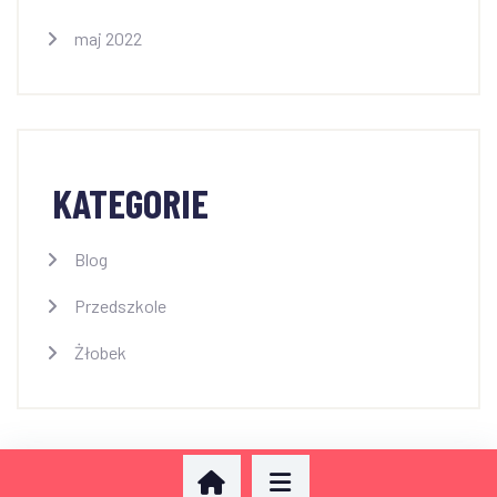
maj 2022
KATEGORIE
Blog
Przedszkole
Żłobek
Projektowanie stron Piotrków: AdrianGrzybek.pl
| Przedszkole i