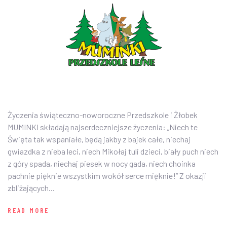
PRZEDSZKOLE
AKTUALNOŚCI
O NAS
ZDJĘCIA
PLAN DNIA
Życzenia świąteczno-noworoczne Przedszkole i Żłobek
MUMINKI składają najserdeczniejsze życzenia: „Niech te
ZAPISY
Święta tak wspaniałe, będą jakby z bajek całe, niechaj
gwiazdka z nieba leci, niech Mikołaj tuli dzieci, biały puch niech
KONTAKT
z góry spada, niechaj piesek w nocy gada, niech choinka
pachnie pięknie wszystkim wokół serce mięknie!” Z okazji
zbliżających...
READ MORE