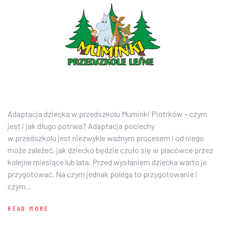
PRZEDSZKOLE
AKTUALNOŚCI
O NAS
ZDJĘCIA
PLAN DNIA
Adaptacja dziecka w przedszkolu Muminki Piotrków – czym
jest i jak długo potrwa? Adaptacja pociechy
ZAPISY
w przedszkolu jest niezwykle ważnym procesem i od niego
może zależeć, jak dziecko będzie czuło się w placówce przez
KONTAKT
kolejne miesiące lub lata. Przed wysłaniem dziecka warto je
przygotować. Na czym jednak polega to przygotowanie i
czym...
READ MORE