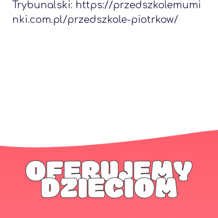
Trybunalski
:
https://przedszkolemumi
nki.com.pl/przedszkole-piotrkow/
OFERUJEMY
DZIECIOM