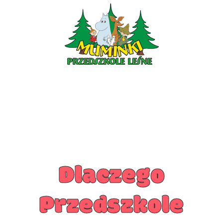
ŻŁOBEK
AKTUALNOŚCI
O NAS
ZDJĘCIA
PLAN DNIA
ZAPISY
KONTAKT
Dlaczego
Przedszkole