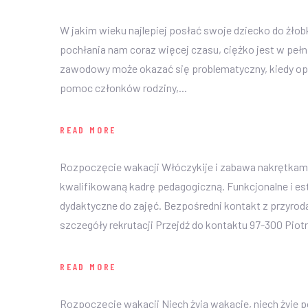
W jakim wieku najlepiej posłać swoje dziecko do żłob
pochłania nam coraz więcej czasu, ciężko jest w pełn
zawodowy może okazać się problematyczny, kiedy op
pomoc członków rodziny,...
READ MORE
Rozpoczęcie wakacji Włóczykije i zabawa nakrętka
kwalifikowaną kadrę pedagogiczną. Funkcjonalne i est
dydaktyczne do zajęć. Bezpośredni kontakt z przyro
szczegóły rekrutacji Przejdź do kontaktu 97-300 Piot
READ MORE
Rozpoczęcie wakacji Niech żyją wakacje, niech żyje po