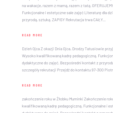
na wakacje, razem z mamą, razem z tatą. OFERUJEM
Funkcjonalne i estetyczne sale zajęć Literaturę dla 
przyrodą, sztuką. ZAPISY Rekrutacja trwa CAŁY...
READ MORE
Dzień Ojca Z okazji Dnia Ojca, Drodzy Tatusiowie pr
Wysoko kwalifikowaną kadrę pedagogiczną. Funkcjonal
dydaktyczne do zajęć. Bezpośredni kontakt z przyro
szczegóły rekrutacji Przejdź do kontaktu 97-300 Piotr
READ MORE
zakończenie roku w Żłobku Muminki Zakończenie ro
kwalifikowaną kadrę pedagogiczną. Funkcjonalne i est
dydaktyczne do zajęć. Bezpośredni kontakt z przyro