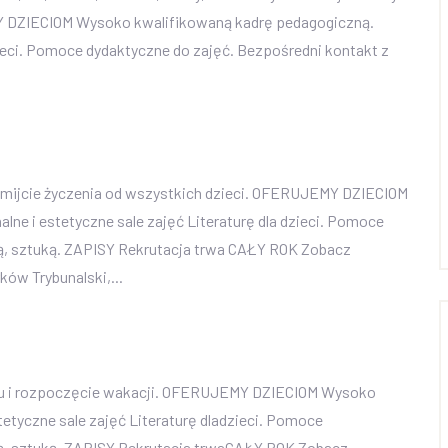
Y DZIECIOM Wysoko kwalifikowaną kadrę pedagogiczną.
dzieci. Pomoce dydaktyczne do zajęć. Bezpośredni kontakt z
zyjmijcie życzenia od wszystkich dzieci. OFERUJEMY DZIECIOM
ne i estetyczne sale zajęć Literaturę dla dzieci. Pomoce
dą, sztuką. ZAPISY Rekrutacja trwa CAŁY ROK Zobacz
ków Trybunalski,...
ku i rozpoczęcie wakacji. OFERUJEMY DZIECIOM Wysoko
etyczne sale zajęć Literaturę dladzieci. Pomoce
dą, sztuką. ZAPISY Rekrutacja trwaCAŁY ROK Zobacz