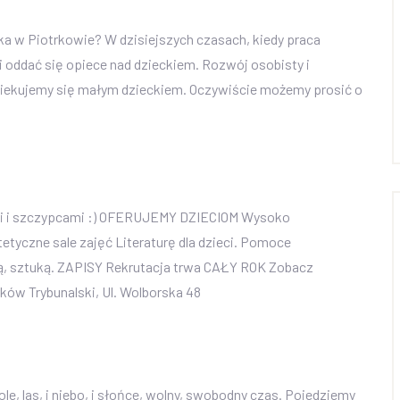
ka w Piotrkowie? W dzisiejszych czasach, kiedy praca
i oddać się opiece nad dzieckiem. Rozwój osobisty i
iekujemy się małym dzieckiem. Oczywiście możemy prosić o
mi i szczypcami :) OFERUJEMY DZIECIOM Wysoko
etyczne sale zajęć Literaturę dla dzieci. Pomoce
dą, sztuką. ZAPISY Rekrutacja trwa CAŁY ROK Zobacz
rków Trybunalski, Ul. Wolborska 48
le, las, i niebo, i słońce, wolny, swobodny czas. Pojedziemy