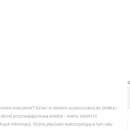
PRZEDSZKOLE
AKTUALNOŚCI
O N
S
omne znaczenie? Dzieci w okresie uczęszczania do żłobka i
zybciej przyswajają nową wiedzę – warto zatem to
tnych informacji. Różne placówki wykorzystują w tym celu