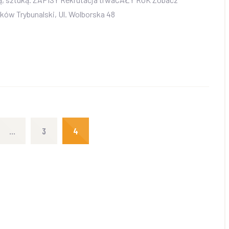
rków Trybunalski, Ul. Wolborska 48
…
3
4