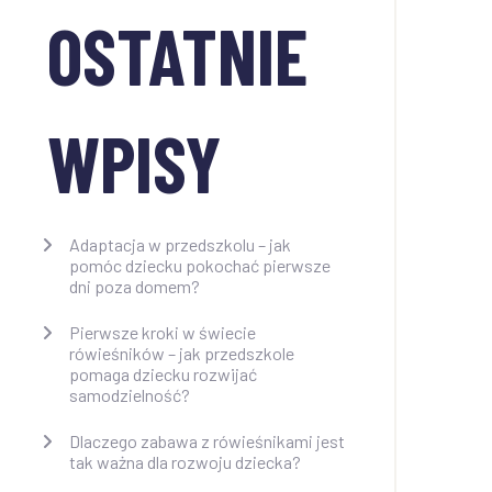
OSTATNIE
WPISY
Adaptacja w przedszkolu – jak
pomóc dziecku pokochać pierwsze
dni poza domem?
Pierwsze kroki w świecie
rówieśników – jak przedszkole
pomaga dziecku rozwijać
samodzielność?
Dlaczego zabawa z rówieśnikami jest
tak ważna dla rozwoju dziecka?