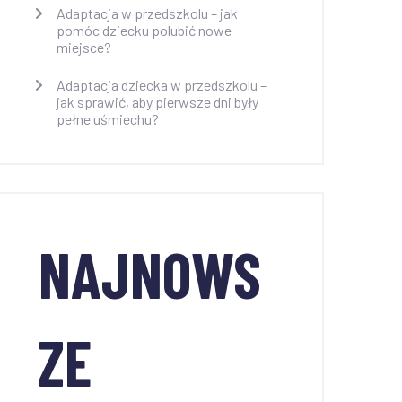
Adaptacja w przedszkolu – jak
pomóc dziecku polubić nowe
miejsce?
Adaptacja dziecka w przedszkolu –
jak sprawić, aby pierwsze dni były
pełne uśmiechu?
NAJNOWS
ZE